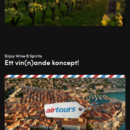
Enjoy Wine & Spirits
Ett vin(n)ande koncept!
Case
om
AirTours