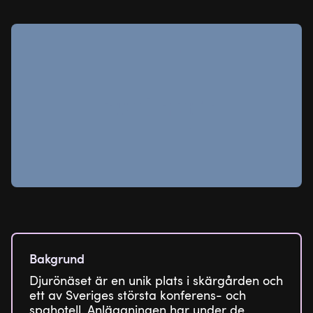
Casefilm
Djurönäset
Bakgrund
Djurönäset är en unik plats i skärgården och
ett av Sveriges största konferens- och
spahotell. Anläggningen har under de