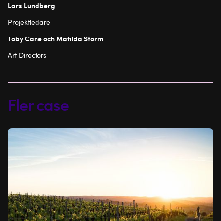
Lars Lundberg
Projektledare
Toby Cane och Matilda Storm
Art Directors
Fler case
Case
om
Enjoys
webbplats