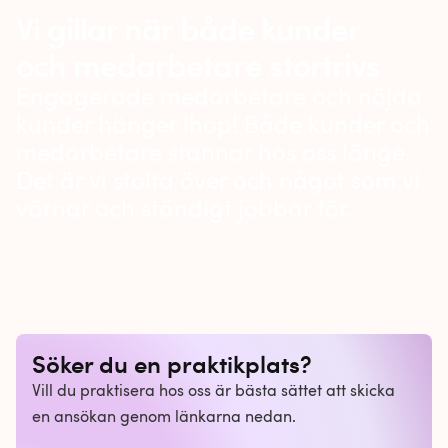
Vi gillar när både kunder
och medarbetare stortrivs
Engagerade medarbetare och nöjda
kunder hänger ihop! Både kunder och
medarbetare stannar hos oss länge.
Det är vi stolta över och något som vi
värnar och ständigt jobbar för.
Söker du en praktikplats?
Vill du praktisera hos oss är bästa sättet att skicka
en ansökan genom länkarna nedan.