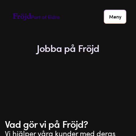
Meny
Jobba på Fröjd
Våra medarbetare är det
som gör oss till en
glimrande digitalbyrå.
Vad gör vi på Fröjd?
Vi hjälper våra kunder med deras