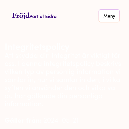
Meny
Integritetspolicy
Att skydda din integritet är viktigt för
oss. I denna integritetspolicy beskrivs
vilken typ av personlig information vi
samlar in, hur vi samlar in den, i vilka
syften vi använder den och vilka val
du har gällande din personliga
information.
Gäller från:
2024-05-21