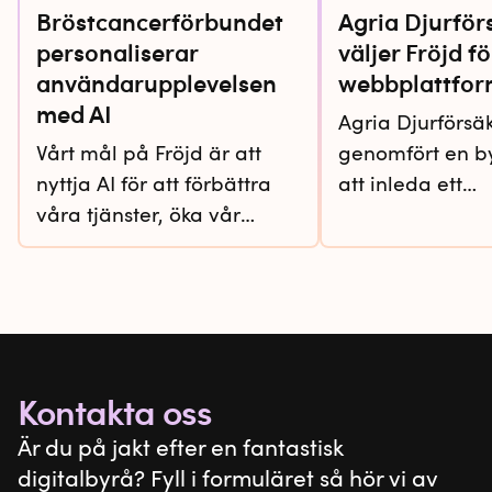
Bröstcancerförbundet
Agria Djurför
personaliserar
väljer Fröjd fö
användarupplevelsen
webbplattfor
med AI
Agria Djurförsä
Vårt mål på Fröjd är att
genomfört en by
nyttja AI för att förbättra
att inleda ett
våra tjänster, öka vår
byråsamarbete
effektivitet och erbjuda
accelerera arbe
innovativa lösningar till
ta fram en ny
våra kunder. Under 2024
webbplattform.
har vi hjälpt
webbplattforme
Bröstcancerförbundet att
erbjuda en kun
implementera Rek.ai, en
i framkant och bi
Kontakta oss
tjänst som hjälper oss att
Agria kan nå si
Är du på jakt efter en fantastisk
förbättra
affärsmål.
digitalbyrå? Fyll i formuläret så hör vi av
användarupplevelsen