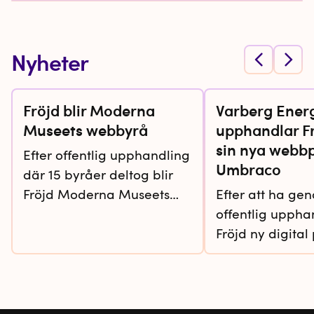
Nyheter
Fröjd blir Moderna
Varberg Ener
Museets webbyrå
upphandlar Fr
sin nya webbp
Efter offentlig upphandling
Umbraco
där 15 byråer deltog blir
Fröjd Moderna Museets
Efter att ha ge
nya webbyrå. Samarbetet
offentlig upphan
kommer att inkludera
Fröjd ny digital
design och utveckling av
att ta fram Var
museets huvudsakliga
nya webbplats 
webbplats
www.modernamuseet.se i