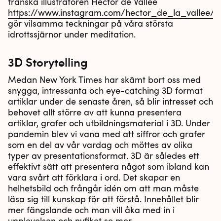
franska illustratören Hector de Vallée
https://www.instagram.com/hector_de_la_vallee/
gör vilsamma teckningar på våra största
idrottssjärnor under meditation.
3D Storytelling
Medan New York Times har skämt bort oss med
snygga, intressanta och eye-catching 3D format
artiklar under de senaste åren, så blir intresset och
behovet allt större av att kunna presentera
artiklar, grafer och utbildningsmaterial i 3D. Under
pandemin blev vi vana med att siffror och grafer
som en del av vår vardag och möttes av olika
typer av presentationsformat. 3D är således ett
effektivt sätt att presentera något som ibland kan
vara svårt att förklara i ord. Det skapar en
helhetsbild och frångår idén om att man måste
läsa sig till kunskap för att förstå. Innehållet blir
mer fängslande och man vill åka med in i
upplevelsen och nyfiket se mer.