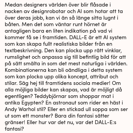
Medan designers världen över blir flåsade i
nacken av designrobotar och AI som hotar att ta
över deras jobb, kan vi än så länge sitta lugnt i
båten. Men det som väntar runt hörnet är
antagligen bara en liten indikation på vad vi
kommer få se i framtiden. DALL-E är ett AI system
som kan skapa fullt realistiska bilder från en
textbeskrivning. Den kan plocka upp rätt vinklar,
rumslighet och anpassa sig till befintlig bild för att
på sätt smälta in som det mest naturliga i världen.
Kombinationerna kan bli oändliga i detta system
som kan plocka upp olika koncept, attribut och
stilar. Säg hej till framtidens sociala medier! Om
alla möjliga bilder kan skapas, vad är möjligt då
egentligen? Teddybjörnar som shoppar mat i
antika Egypten? En astronaut som rider en häst i
Andy Warhol stil? Eller en stickad ull soppa som ser
ut som ett monster? Bara din fantasi sätter
gränser! Eller hur var det nu, var det DALL-E:s
fantasi?