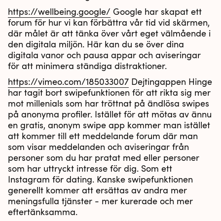
https://wellbeing.google/
Google har skapat ett
forum för hur vi kan förbättra vår tid vid skärmen,
där målet är att tänka över vårt eget välmående i
den digitala miljön. Här kan du se över dina
digitala vanor och pausa appar och aviseringar
för att minimera ständiga distraktioner.
https://vimeo.com/185033007
Dejtingappen Hinge
har tagit bort swipefunktionen för att rikta sig mer
mot millenials som har tröttnat på ändlösa swipes
på anonyma profiler. Istället för att mötas av ännu
en gratis, anonym swipe app kommer man istället
att kommer till ett meddelande forum där man
som visar meddelanden och aviseringar från
personer som du har pratat med eller personer
som har uttryckt intresse för dig. Som ett
Instagram för dating. Kanske swipefunktionen
generellt kommer att ersättas av andra mer
meningsfulla tjänster - mer kurerade och mer
eftertänksamma.