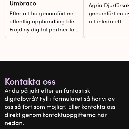
Umbraco
Agria Djurförsä
Efter att ha genomfört en
genomfört en by
offentlig upphandling blir
att inleda ett
Fröjd ny digital partner för
byråsamarbete
att ta fram Varberg Energis
accelerera arbe
nya webbplats i Umbraco.
ta fram en ny
webbplattform.
webbplattforme
erbjuda en kun
i framkant och bi
Kontakta oss
Agria kan nå si
Är du på jakt efter en fantastisk
affärsmål.
digitalbyrå? Fyll i formuläret så hör vi av
oss så fort som möjligt! Eller kontakta oss
direkt genom kontaktuppgifterna här
nedan.