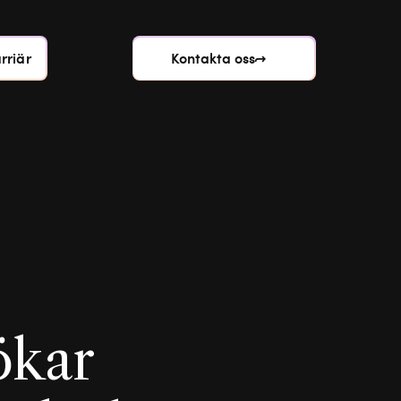
rriär
Kontakta oss
ökar