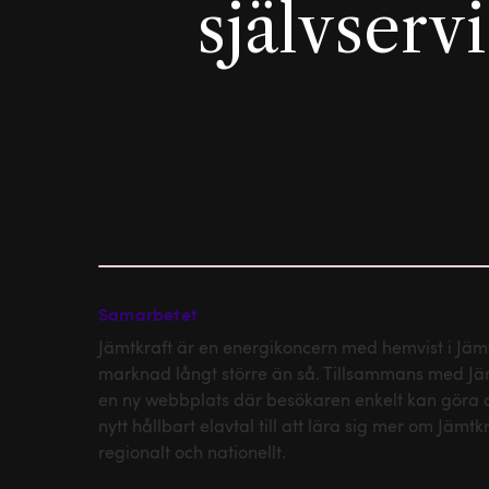
självserv
Samarbetet
Jämtkraft är en energikoncern med hemvist i Jä
marknad långt större än så. Tillsammans med Jäm
en ny webbplats där besökaren enkelt kan göra all
nytt hållbart elavtal till att lära sig mer om Jämtkr
regionalt och nationellt.