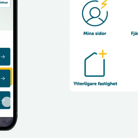
Jämtkraft
casefilm