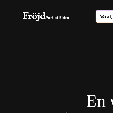
Våra t
En 