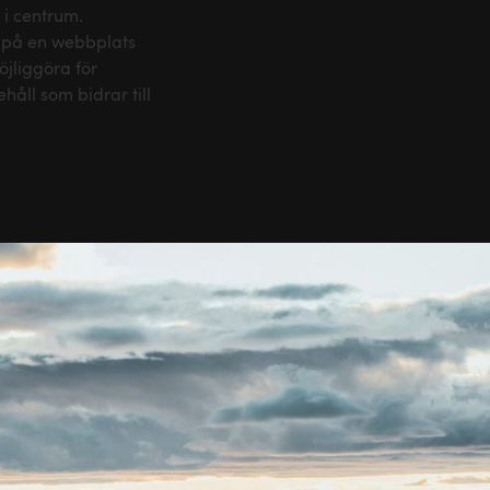
 i centrum.
 på en webbplats
jliggöra för
håll som bidrar till