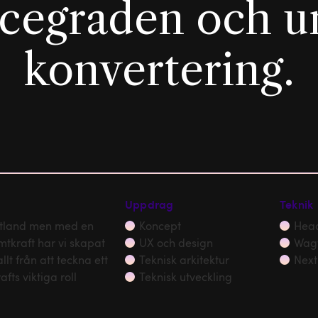
icegraden och u
konvertering.
Uppdrag
Teknik
mtland men med en
Koncept
Head
tkraft har vi skapat
UX och design
Wagt
t från att teckna ett
Teknisk arkitektur
Next
afts viktiga roll
Teknisk utveckling