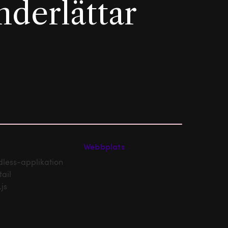
nderlättar
Webbplats
www.jamtkraft.se
less-applikation
ail
.js