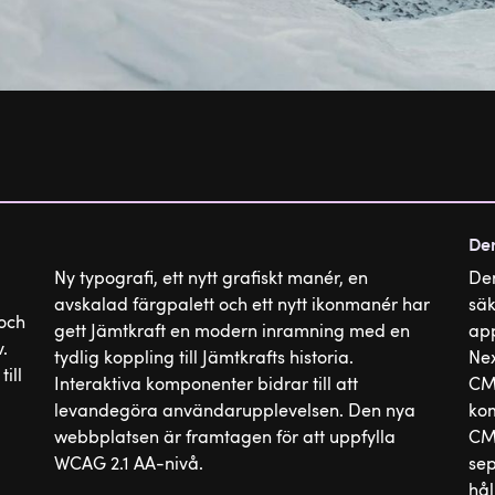
Den
Ny typografi, ett nytt grafiskt manér, en
Den
avskalad färgpalett och ett nytt ikonmanér har
säk
och
gett Jämtkraft en modern inramning med en
app
.
tydlig koppling till Jämtkrafts historia.
Nex
ill
Interaktiva komponenter bidrar till att
CMS
levandegöra användarupplevelsen. Den nya
kom
webbplatsen är framtagen för att uppfylla
CMS
WCAG 2.1 AA-nivå.
sep
hål