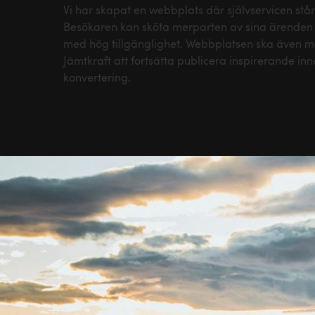
Vi har skapat en webbplats där självservicen står
Besökaren kan sköta merparten av sina ärenden
med hög tillgänglighet. Webbplatsen ska även mö
Jämtkraft att fortsätta publicera inspirerande inne
konvertering.