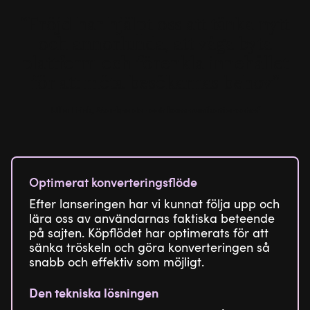
Fröjd har hjälpt oss att tänka nytt
och annorlunda, att våga byta
plattform och förenkla innehållet
för att möta besökarnas behov
Ulla Frisk, Marknads- och kommunikationschef
Optimerat konverteringsflöde
Efter lanseringen har vi kunnat följa upp och
lära oss av användarnas faktiska beteende
på sajten. Köpflödet har optimerats för att
sänka tröskeln och göra konverteringen så
snabb och effektiv som möjligt.
Den tekniska lösningen