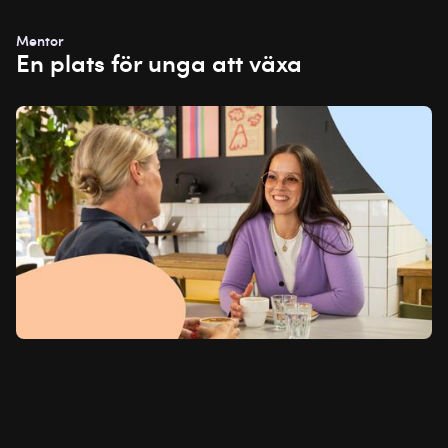
Mentor
En plats för unga att växa
Case
om
Starta
Eget
Stockholm