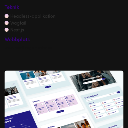
Teknik
Headless-applikation
Wagtail
Next.js
Webbplats
www.medborgarskolan.se