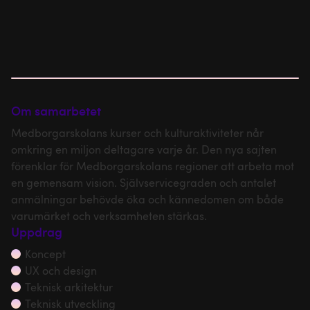
Om samarbetet
Medborgarskolans kurser och kulturaktiviteter når
omkring en miljon deltagare varje år. Den nya sajten
förenklar för Medborgarskolans regioner att arbeta mot
en gemensam vision. Självservicegraden och antalet
anmälningar behövde öka och kännedomen om både
varumärket och verksamheten stärkas.
Uppdrag
Koncept
UX och design
Teknisk arkitektur
Teknisk utveckling