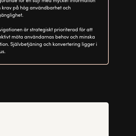
örande för en sajt med mycket information
 krav på hög användbarhet och
lgänglighet.
igationen är strategiskt prioriterad för att
ektivt möta användarnas behov och minska
ktion. Självbetjäning och konvertering ligger i
us.