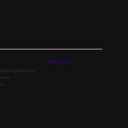
Webbplats
www.varbergenergi.se
less-applikation
raco
.js