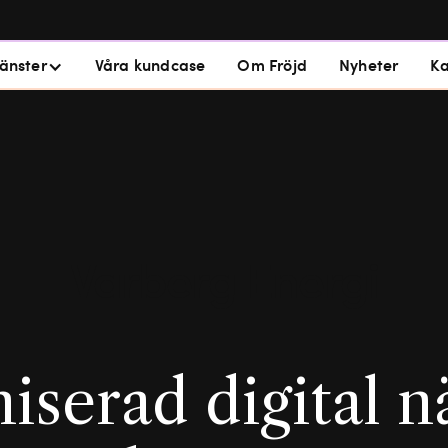
jänster
Våra kundcase
Om Fröjd
Nyheter
Ka
Varberg Energi
serad digital 