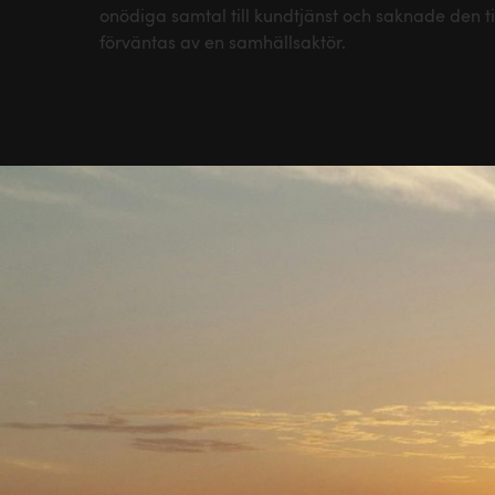
onödiga samtal till kundtjänst och saknade den t
förväntas av en samhällsaktör.