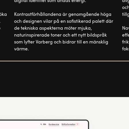
digital identitet som andas energi.
avg
och
 öka
Kontrastförhållandena är genomgående höga
til
.
och designen vilar på en sofistikerad palett där
e
de tekniska aspekterna möter mjuka,
Nav
naturinspirerade toner och ett nytt bildspråk
eff
som lyfter Varberg och bidrar till en mänsklig
fri
värme.
fok