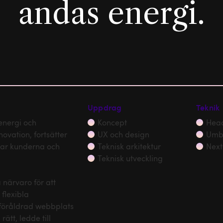
andas energi.
Uppdrag
Teknik
energi och
Koncept
Head
ovation, fortsätter
UX och design
Umb
ttar kunderna och
Teknisk arkitektur
Next
Teknisk utveckling
 närvaro för att
 flexibla
 föråldrad webbplats
tt, ledde till