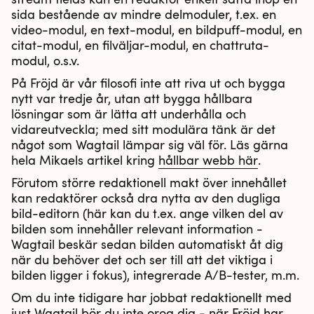
sida bestående av mindre delmoduler, t.ex. en
video-modul, en text-modul, en bildpuff-modul, en
citat-modul, en filväljar-modul, en chattruta-
modul, o.s.v.
På Fröjd är vår filosofi inte att riva ut och bygga
nytt var tredje år, utan att bygga hållbara
lösningar som är lätta att underhålla och
vidareutveckla; med sitt modulära tänk är det
något som Wagtail lämpar sig väl för. Läs gärna
hela Mikaels artikel kring
hållbar webb här
.
Förutom större redaktionell makt över innehållet
kan redaktörer också dra nytta av den dugliga
bild-editorn (här kan du t.ex. ange vilken del av
bilden som innehåller relevant information -
Wagtail beskär sedan bilden automatiskt åt dig
när du behöver det och ser till att det viktiga i
bilden ligger i fokus), integrerade A/B-tester, m.m.
Om du inte tidigare har jobbat redaktionellt med
just Wagtail bör du inte oroa dig - när Fröjd har