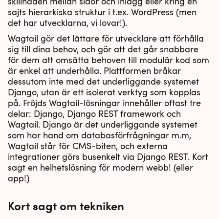
skillnaden mellan sidor och inlägg eller kring en
sajts hierarkiska struktur i t.ex. WordPress (men
det har utvecklarna, vi lovar!).
Wagtail gör det lättare för utvecklare att förhålla
sig till dina behov, och gör att det går snabbare
för dem att omsätta behoven till modulär kod som
är enkel att underhålla. Plattformen bråkar
dessutom inte med det underliggande systemet
Django, utan är ett isolerat verktyg som kopplas
på. Fröjds Wagtail-lösningar innehåller oftast tre
delar: Django, Django REST framework och
Wagtail. Django är det underliggande systemet
som har hand om databasförfrågningar m.m,
Wagtail står för CMS-biten, och externa
integrationer görs busenkelt via Django REST. Kort
sagt en helhetslösning för modern webb! (eller
app!)
Kort sagt om tekniken