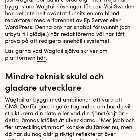
byggt stora Wagtail-lösningar för t.ex.
VisitSweden
har det inte helt oväntat funnits en oro bland
redaktörer med erfarenhet av EpiServer eller
WordPress. Denna oro har snabbt försvunnit (och
utbyts till glädje!) när redaktörerna väl har fått
prova på att redigera innehåll i systemet.
Läs gärna vad Wagtail själva skriver om
plattformen
här
.
Mindre teknisk skuld och
gladare utvecklare
Wagtail är byggt med ambitionen att vara ett
CMS. Därför görs inga antaganden om hur du vill
strukturera din data eller vad din tjänst/sajt är -
detta lämnas istället åt utvecklarna. “Mer jobb och
fler utvecklingstimmar”, kanske du tänker nu, men
då har du nog aldrig riktigt reflekterat över