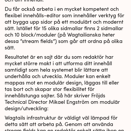
Du får också arbeta i en mycket kompetent och
flexibel innehålls-editor som innehåller verktyg för
att bygga upp sidor på ett modulärt och modernt
sätt. Istället för 15 olika sidmallar finns 2 sidmallar
och 10 block/moduler (på Wagtailianska heter
dessa “stream fields”) som går att ordna på olika
sätt.
Resultatet är en sajt där du som redaktör har
mycket större makt i att utforma ditt innehåll
samtidigt som hela systemet blir lättare att
underhålla och utveckla. Moduler kan enkelt
mappas mot en modulär design, läggas till eller
tas bort och skapar stor flexibilitet för
innehållstunga sajter. Så här skriver Fröjds
Technical Director Mikael Engström om modulär
design/utveckling:
Wagtails infrastruktur är väldigt väl lämpad för
detta sätt att arbeta på. Genom att använda
stream fields kan en redaktör enkelt sätta ihop en