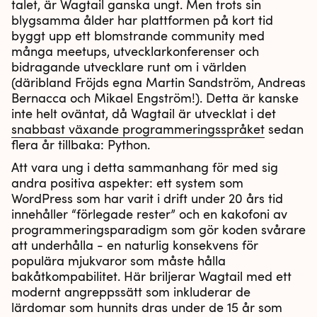
talet, är Wagtail ganska ungt. Men trots sin
blygsamma ålder har plattformen på kort tid
byggt upp ett blomstrande community med
många meetups, utvecklarkonferenser och
bidragande utvecklare runt om i världen
(däribland Fröjds egna Martin Sandström, Andreas
Bernacca och Mikael Engström!). Detta är kanske
inte helt oväntat, då Wagtail är utvecklat i det
snabbast växande programmeringsspråket
sedan
flera år tillbaka: Python.
Att vara ung i detta sammanhang för med sig
andra positiva aspekter: ett system som
WordPress som har varit i drift under 20 års tid
innehåller “förlegade rester” och en kakofoni av
programmeringsparadigm som gör koden svårare
att underhålla - en naturlig konsekvens för
populära mjukvaror som måste hålla
bakåtkompabilitet. Här briljerar Wagtail med ett
modernt angreppssätt som inkluderar de
lärdomar som hunnits dras under de 15 år som