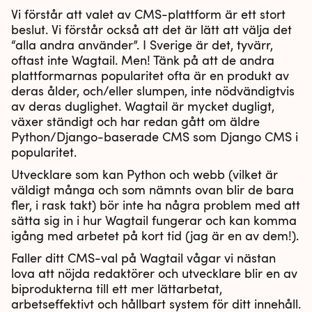
Vi förstår att valet av CMS-plattform är ett stort
beslut. Vi förstår också att det är lätt att välja det
“alla andra använder”. I Sverige är det, tyvärr,
oftast inte Wagtail. Men! Tänk på att de andra
plattformarnas popularitet ofta är en produkt av
deras ålder, och/eller slumpen, inte nödvändigtvis
av deras duglighet. Wagtail är mycket dugligt,
växer ständigt och har redan gått om äldre
Python/Django-baserade CMS som Django CMS i
popularitet.
Utvecklare som kan Python och webb (vilket är
väldigt många och som nämnts ovan blir de bara
fler, i rask takt) bör inte ha några problem med att
sätta sig in i hur Wagtail fungerar och kan komma
igång med arbetet på kort tid (jag är en av dem!).
Faller ditt CMS-val på Wagtail vågar vi nästan
lova att nöjda redaktörer och utvecklare blir en av
biprodukterna till ett mer lättarbetat,
arbetseffektivt och hållbart system för ditt innehåll.